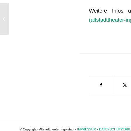
Weitere Infos 
Altstadttheater OPEN
AIR: Die Niere – Eine
(altstadttheater-in
Komödie von Stefan
Vögel...
© Copyright - Altstadttheater Ingolstadt -
IMPRESSUM
-
DATENSCHUTZERK