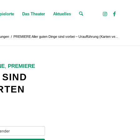
pielorte
Das Theater
Aktuelles
tungen
/
PREMIERE Aller guten Dinge sind vorbei – Uraufführung (Karten ve...
NE
,
PREMIERE
 SIND
RTEN
ender