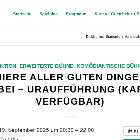
Startseite
Spielplan
Programm
Karten / Gutscheine / S
Du bist hier:
Startseite
/
Veranstal
KTION
,
ERWEITERTE BÜHNE
,
KOMÖDIANTISCHE BÜH
IERE ALLER GUTEN DINGE
BEI – URAUFFÜHRUNG (KA
VERFÜGBAR)
19. September 2025 um 20:30 – 22:00
Kal
23,- / 18,-