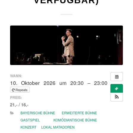
VERFÜGBAR)
WANN:
10. Oktober 2026 um 20:30 – 23:00
Repeats
PREIS:
21,- / 16,-
BAYERISCHE BÜHNE
ERWEITERTE BÜHNE
GASTSPIEL
KOMÖDIANTISCHE BÜHNE
KONZERT
LOKAL MATADOREN