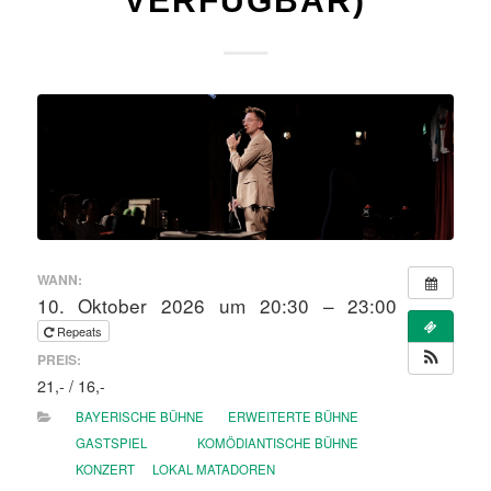
VERFÜGBAR)
WANN:
10. Oktober 2026 um 20:30 – 23:00
Repeats
PREIS:
21,- / 16,-
BAYERISCHE BÜHNE
ERWEITERTE BÜHNE
GASTSPIEL
KOMÖDIANTISCHE BÜHNE
KONZERT
LOKAL MATADOREN