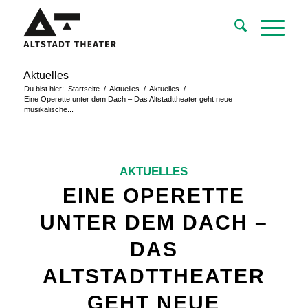
Aktuelles
Du bist hier:
Startseite
/
Aktuelles
/
Aktuelles
/
Eine Operette unter dem Dach – Das Altstadttheater geht neue
musikalische...
AKTUELLES
EINE OPERETTE
UNTER DEM DACH –
DAS
ALTSTADTTHEATER
GEHT NEUE